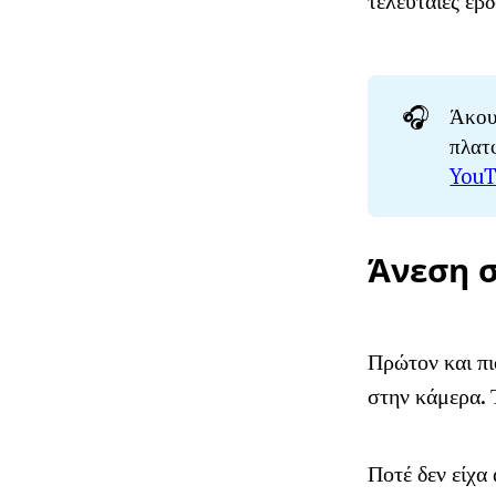
τελευταίες εβ
🎧
Άκου
πλατ
YouT
Άνεση 
Πρώτον και πι
στην κάμερα. 
Ποτέ δεν είχα