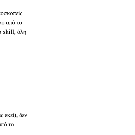
εοσκοπείς
λο από το
 skill, όλη
 εκεί), δεν
από το