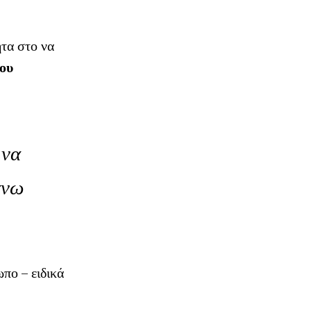
τα στο να
νου
 να
άνω
πο – ειδικά