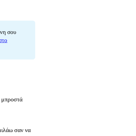
νη σου
στο
ς μπροστά
μιλάω σαν να