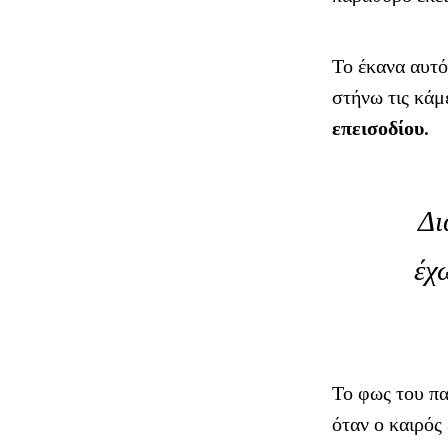
Το έκανα αυτό
στήνω τις κάμ
επεισοδίου
.
Δι
έχ
Το φως του πα
όταν ο καιρός 