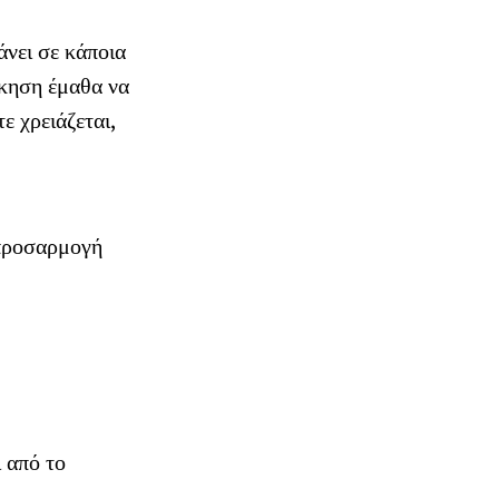
άνει σε κάποια
σκηση έμαθα να
ε χρειάζεται,
η προσαρμογή
ι από το