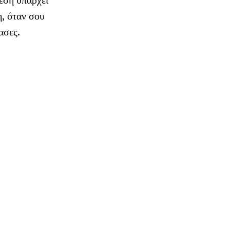
θεση υπάρχει
η, όταν σου
ασες.