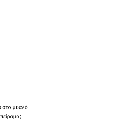
α στο μυαλό
 πείραμα;