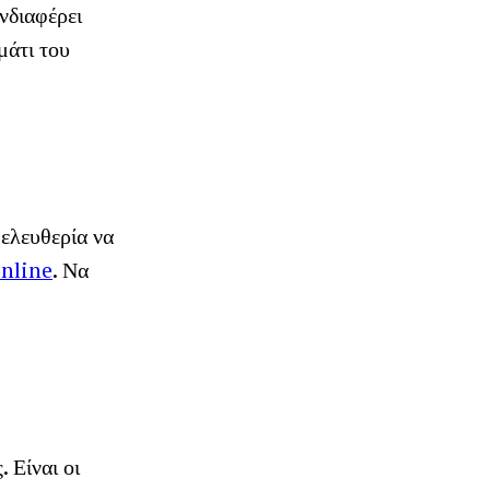
νδιαφέρει
μάτι του
ελευθερία να
nline
. Να
 Είναι οι