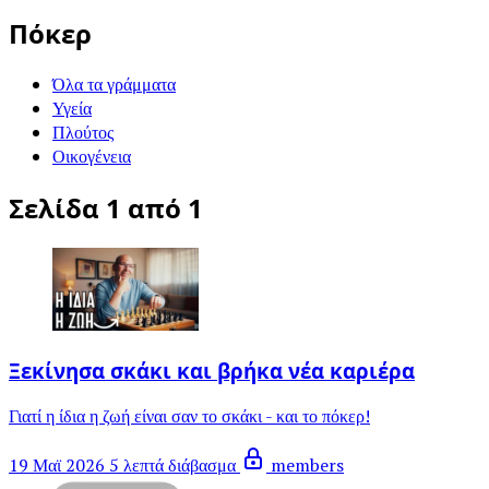
Πόκερ
Όλα τα γράμματα
Υγεία
Πλούτος
Οικογένεια
Σελίδα 1 από 1
Ξεκίνησα σκάκι και βρήκα νέα καριέρα
Γιατί η ίδια η ζωή είναι σαν το σκάκι - και το πόκερ!
19 Μαϊ 2026
5 λεπτά διάβασμα
members