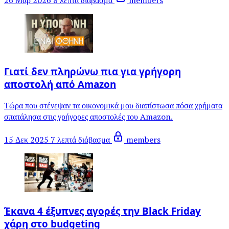
26 Μαρ 2026
8 λεπτά διάβασμα
members
Γιατί δεν πληρώνω πια για γρήγορη
αποστολή από Amazon
Τώρα που στένεψαν τα οικονομικά μου διαπίστωσα πόσα χρήματα
σπατάλησα στις γρήγορες αποστολές του Amazon.
15 Δεκ 2025
7 λεπτά διάβασμα
members
Έκανα 4 έξυπνες αγορές την Black Friday
χάρη στο budgeting