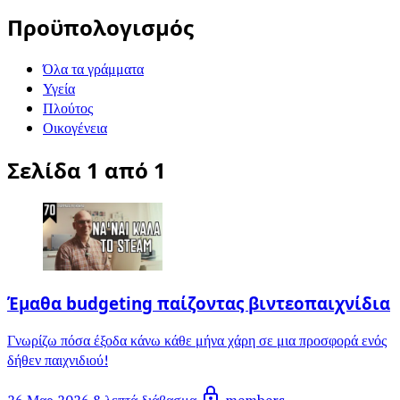
Προϋπολογισμός
Όλα τα γράμματα
Υγεία
Πλούτος
Οικογένεια
Σελίδα 1 από 1
Έμαθα budgeting παίζοντας βιντεοπαιχνίδια
Γνωρίζω πόσα έξοδα κάνω κάθε μήνα χάρη σε μια προσφορά ενός
δήθεν παιχνιδιού!