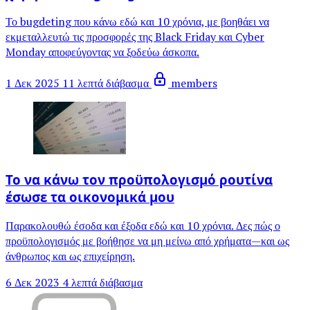
Το bugdeting που κάνω εδώ και 10 χρόνια, με βοηθάει να
εκμεταλλευτώ τις προσφορές της Black Friday και Cyber
Monday αποφεύγοντας να ξοδεύω άσκοπα.
1 Δεκ 2025
11 λεπτά διάβασμα
members
Το να κάνω τον προϋπολογισμό ρουτίνα
έσωσε τα οικονομικά μου
Παρακολουθώ έσοδα και έξοδα εδώ και 10 χρόνια. Δες πώς ο
προϋπολογισμός με βοήθησε να μη μείνω από χρήματα—και ως
άνθρωπος και ως επιχείρηση.
6 Δεκ 2023
4 λεπτά διάβασμα