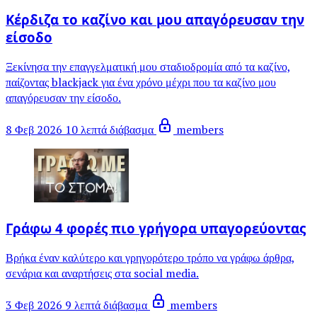
Κέρδιζα το καζίνο και μου απαγόρευσαν την
είσοδο
Ξεκίνησα την επαγγελματική μου σταδιοδρομία από τα καζίνο,
παίζοντας blackjack για ένα χρόνο μέχρι που τα καζίνο μου
απαγόρευσαν την είσοδο.
8 Φεβ 2026
10 λεπτά διάβασμα
members
Γράφω 4 φορές πιο γρήγορα υπαγορεύοντας
Βρήκα έναν καλύτερο και γρηγορότερο τρόπο να γράφω άρθρα,
σενάρια και αναρτήσεις στα social media.
3 Φεβ 2026
9 λεπτά διάβασμα
members