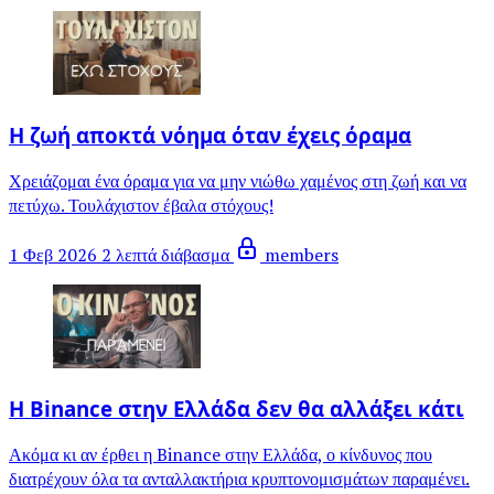
Η ζωή αποκτά νόημα όταν έχεις όραμα
Χρειάζομαι ένα όραμα για να μην νιώθω χαμένος στη ζωή και να
πετύχω. Τουλάχιστον έβαλα στόχους!
1 Φεβ 2026
2 λεπτά διάβασμα
members
Η Binance στην Ελλάδα δεν θα αλλάξει κάτι
Ακόμα κι αν έρθει η Binance στην Ελλάδα, ο κίνδυνος που
διατρέχουν όλα τα ανταλλακτήρια κρυπτονομισμάτων παραμένει.