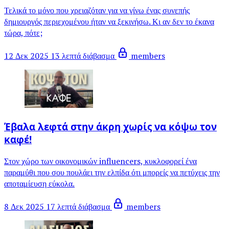
Τελικά το μόνο που χρειαζόταν για να γίνω ένας συνεπής
δημιουργός περιεχομένου ήταν να ξεκινήσω. Κι αν δεν το έκανα
τώρα, πότε;
12 Δεκ 2025
13 λεπτά διάβασμα
members
Έβαλα λεφτά στην άκρη χωρίς να κόψω τον
καφέ!
Στον χώρο των οικονομικών influencers, κυκλοφορεί ένα
παραμύθι που σου πουλάει την ελπίδα ότι μπορείς να πετύχεις την
αποταμίευση εύκολα.
8 Δεκ 2025
17 λεπτά διάβασμα
members