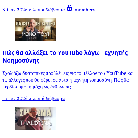
30 Ιαν 2026
6 λεπτά διάβασμα
members
Πώς θα αλλάξει το YouTube λόγω Τεχνητής
Νοημοσύνης
Σχολιάζω δυστοπικές προβλέψεις για το μέλλον του YouTube και
τις αλλαγές που θα φέρει σε αυτό η τεχνητή νοημοσύνη. Πώς θα
κερδίσουμε τη μάχη ως άνθρωποι;
17 Ιαν 2026
5 λεπτά διάβασμα