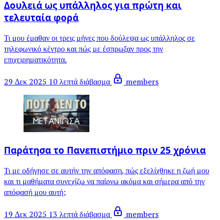
Δουλειά ως υπάλληλος για πρώτη και
τελευταία φορά
Τι μου έμαθαν οι τρεις μήνες που δούλεψα ως υπάλληλος σε
τηλεφωνικό κέντρο και πώς με έσπρωξαν προς την
επιχειρηματικότητα.
29 Δεκ 2025
10 λεπτά διάβασμα
members
Παράτησα το Πανεπιστήμιο πριν 25 χρόνια
Τι με οδήγησε σε αυτήν την απόφαση, πώς εξελίχθηκε η ζωή μου
και τι μαθήματα συνεχίζω να παίρνω ακόμα και σήμερα από την
απόφασή μου αυτή;
19 Δεκ 2025
13 λεπτά διάβασμα
members