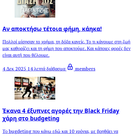
Αν αποκτήσω τέτοια φήμη, κάηκα!
Πολλοί μίσησαν το χρήμα, τη δόξα κανείς. Το τι κάνουμε στη ζωή
μας καθορίζει και τη φήμη που αποκτούμε. Και κάποιες φορές δεν
είναι αυτή που θέλουμε.
4 Δεκ 2025
14 λεπτά διάβασμα
members
Έκανα 4 έξυπνες αγορές την Black Friday
χάρη στο budgeting
Το bugdeting που κάνω εδώ και 10 χρόνια, με βοηθάει να